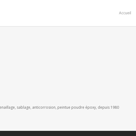
Accueil
renaillage, sablage, anticorrosion, peintue poudre époxy, depuis 1980