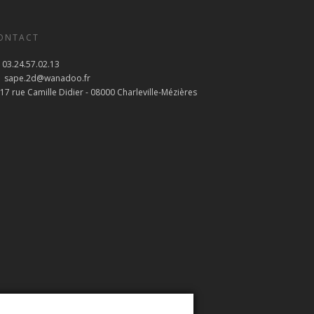
ONTACT
03.24.57.02.13
sape.2d@wanadoo.fr
17 rue Camille Didier - 08000 Charleville-Mézières