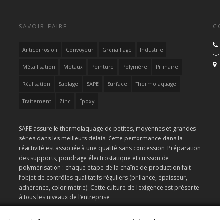
SAVOIR-FAIRE
C
Anticorrosion
Convoyeur
Grenaillage
Industrie
Métallisation
Métaux
Peinture
Polymère
Primaire
Réalisation
Sablage
SAPE
Surface
Thermolaquage
Traitement
Zinc
Époxy
SAPE assure le thermolaquage de petites, moyennes et grandes
séries dans les meilleurs délais. Cette performance dans la
réactivité est associée à une qualité sans concession. Préparation
des supports, poudrage électrostatique et cuisson de
polymérisation : chaque étape de la chaîne de production fait
l’objet de contrôles qualitatifs réguliers (brillance, épaisseur,
adhérence, colorimétrie). Cette culture de l’exigence est présente
à tous les niveaux de l’entreprise.