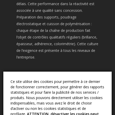
délais. Cette performance dans la réactivité est
associée à une qualité sans concession.
Préparation des supports, poudrage
électrostatique et cuisson de polymérisation :
chaque étape de la chaîne de production fait
l’objet de contrôles qualitatifs réguliers (brillance,
épaisseur, adhérence, colorimétrie). Cette culture
de l’exigence est présente à tous les niveaux de
l’entreprise.
Ce site utilise des cookies pour permettre à ce dernier
CONTACT
de fonctionner correctement, pour générer des rapports
03.24.57.02.13
statistiques et pour faire la publicité de nos services /
produits. Nous pouvons directement utiliser les cookies
sape.2d@wanadoo.fr
indispensables, mais vous avez le droit de choisir
17 rue Camille Didier - 08000 Charleville-
d’activer ou non les cookies statistiques et de
Mézières
profilage.
ATTENTION, désactiver les cookies peut