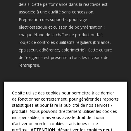
délais. Cette performance dans la réactivité est
associée à une qualité sans concession.
Préparation des supports, poudrage
électrostatique et cuisson de polymérisation :
chaque étape de la chaîne de production fait
l’objet de contrôles qualitatifs réguliers (brillance,
épaisseur, adhérence, colorimétrie). Cette culture
de l’exigence est présente à tous les niveaux de
l’entreprise.
Ce site utilise des cookies pour permettre à ce dernier
CONTACT
de fonctionner correctement, pour générer des rapports
03.24.57.02.13
statistiques et pour faire la publicité de nos services /
produits. Nous pouvons directement utiliser les cookies
sape.2d@wanadoo.fr
indispensables, mais vous avez le droit de choisir
17 rue Camille Didier - 08000 Charleville-
d’activer ou non les cookies statistiques et de
Mézières
profilage.
ATTENTION, désactiver les cookies peut