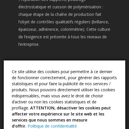
électrostatique et cuisson de polymérisation :
chaque étape de la chaîne de production fait
l’objet de contrôles qualitatifs réguliers (brillance,
épaisseur, adhérence, colorimétrie). Cette culture
de l’exigence est présente à tous les niveaux de
l’entreprise.
Ce site utilise des cookies pour permettre à ce dernier
CONTACT
de fonctionner correctement, pour générer des rapports
03.24.57.02.13
statistiques et pour faire la publicité de nos services /
produits. Nous pouvons directement utiliser les cookies
sape.2d@wanadoo.fr
indispensables, mais vous avez le droit de choisir
17 rue Camille Didier - 08000 Charleville-
d’activer ou non les cookies statistiques et de
Mézières
profilage.
ATTENTION, désactiver les cookies peut
affecter votre expérience sur le site web et les
services que nous sommes en mesure
d’offrir.
Politique de confidentialité