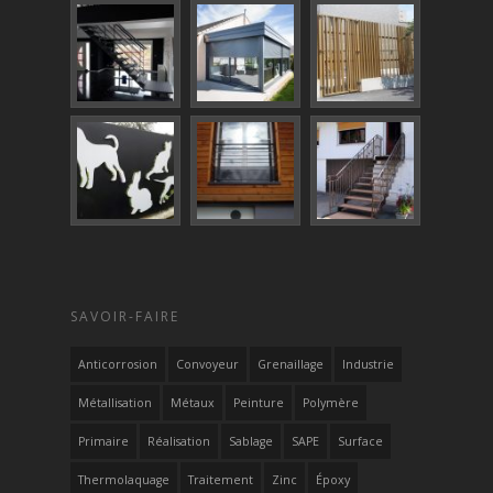
SAVOIR-FAIRE
Anticorrosion
Convoyeur
Grenaillage
Industrie
Métallisation
Métaux
Peinture
Polymère
Primaire
Réalisation
Sablage
SAPE
Surface
Thermolaquage
Traitement
Zinc
Époxy