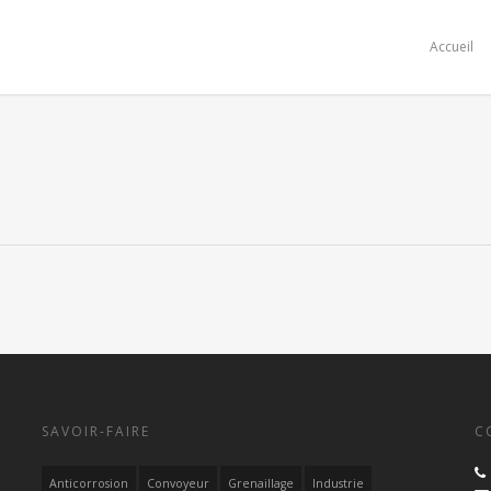
Accueil
SAVOIR-FAIRE
C
Anticorrosion
Convoyeur
Grenaillage
Industrie