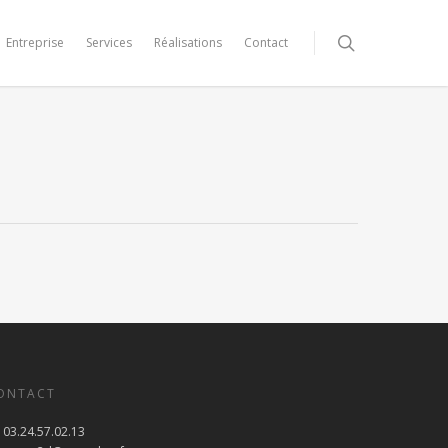
Entreprise
Services
Réalisations
Contact
ONTACT
03.24.57.02.13