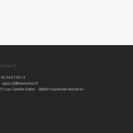
ONTACT
03.24.57.02.13
sape.2d@wanadoo.fr
17 rue Camille Didier - 08000 Charleville-Mézières