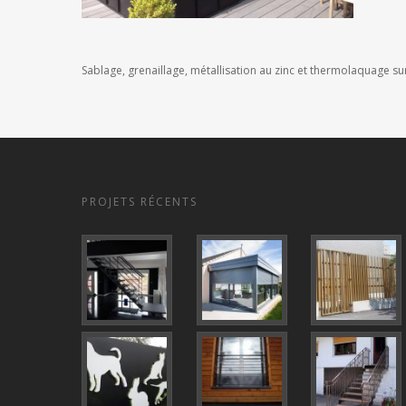
Sablage, grenaillage, métallisation au zinc et thermolaquage s
PROJETS RÉCENTS