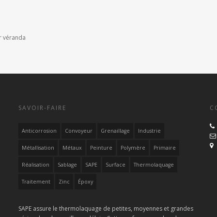
ur véranda
SAVOIR-FAIRE
C
Anticorrosion
Convoyeur
Grenaillage
Industrie
Métallisation
Métaux
Peinture
Polymère
Primaire
Réalisation
Sablage
SAPE
Surface
Thermolaquage
Traitement
Zinc
Époxy
SAPE assure le thermolaquage de petites, moyennes et grandes