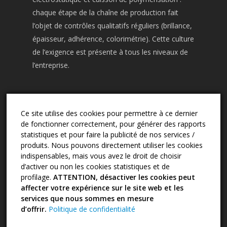
chaque étape de la chaîne de production fait
l’objet de contrôles qualitatifs réguliers (brillance,
épaisseur, adhérence, colorimétrie). Cette culture
de l’exigence est présente à tous les niveaux de
l’entreprise.
Ce site utilise des cookies pour permettre à ce dernier
CONTACT
de fonctionner correctement, pour générer des rapports
03.24.57.02.13
statistiques et pour faire la publicité de nos services /
produits. Nous pouvons directement utiliser les cookies
sape.2d@wanadoo.fr
indispensables, mais vous avez le droit de choisir
17 rue Camille Didier - 08000 Charleville-
d’activer ou non les cookies statistiques et de
Mézières
profilage.
ATTENTION, désactiver les cookies peut
affecter votre expérience sur le site web et les
services que nous sommes en mesure
d’offrir.
Politique de confidentialité