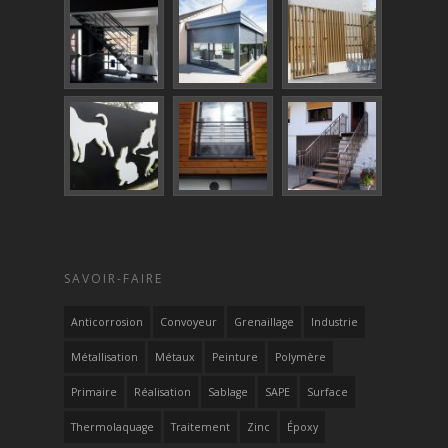
SAVOIR-FAIRE
Anticorrosion
Convoyeur
Grenaillage
Industrie
Métallisation
Métaux
Peinture
Polymère
Primaire
Réalisation
Sablage
SAPE
Surface
Thermolaquage
Traitement
Zinc
Époxy